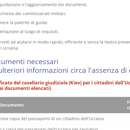
iquidazione o l'aggiornamento dei documenti;
chiesta dei commissariati militari;
nere la patente di guida;
ntazione al luogo di requisiti.
onti ad aiutarvi in modo rapido, efficiente e senza la Vostra presenz
n Ucraina.
cumenti necessari
ulteriori informazioni circa l'assenza d
ificato del casellario giudiziale (Kiev) per i cittadini dell'
ei documenti elencati)
F
Documento
c
Una copia del passaporto di un cittadino dell'Ucraina
La copia del passaporto dell'Ucraina per l'espatrio