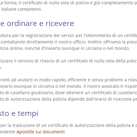
a forma, il certificato di nulla osta di polizia è già completamente 
 italiane competenti.
 ordinare e ricevere
dura per la registrazione dei servizi per l'ottenimento di un certifi
 contattando direttamente il nostro ufficio. Inoltre, offriamo la possi
olizia online, nonché d'inviarlo ovunque in Ucraina o nel mondo.
lizzare il servizio di rilascio di un certificato di nulla osta della p
.
onti ad aiutarti in modo rapido, efficiente e senza problemi a rilasc
nviarlo ovunque in Ucraina o nel mondo. Il nostro avvocato ti rispo
ato di casellario giudiziario, dove ottenere un certificato di casellari
ato di autorizzazione della polizia dipende dall'orario di ricezione pr
osto e tempi
 per la traduzione di un certificato di autorizzazione della polizia è
ondente
Apostille sui documenti