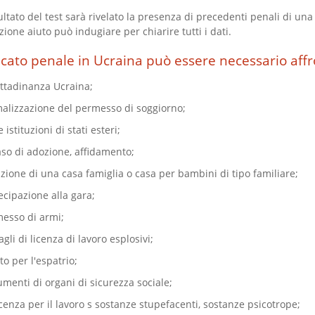
sultato del test sarà rivelato la presenza di precedenti penali di una
zione aiuto può indugiare per chiarire tutti i dati.
icato penale in Ucraina può essere necessario affr
ittadinanza Ucraina;
alizzazione del permesso di soggiorno;
 istituzioni di stati esteri;
aso di adozione, affidamento;
ione di una casa famiglia o casa per bambini di tipo familiare;
cipazione alla gara;
esso di armi;
gli di licenza di lavoro esplosivi;
sto per l'espatrio;
menti di organi di sicurezza sociale;
cenza per il lavoro s sostanze stupefacenti, sostanze psicotrope;