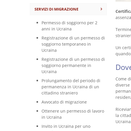
SERVIZI DI MIGRAZIONE
Certific
assenza 
Permesso di soggiorno per 2
anni in Ucraina
Termine 
stranier
Registrazione di un permesso di
soggiorno temporaneo in
Un cert
Ucraina
quando 
Registrazione di un permesso di
Dove
soggiorno permanente in
Ucraina
Come dim
Prolungamento del periodo di
diverse
permanenza in Ucraina di un
permanen
cittadino straniero
residen
Avvocato di migrazione
Riceviam
Ottenere un permesso di lavoro
la citta
in Ucraina
Ucraina,
Invito in Ucraina per uno