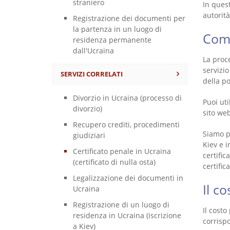
straniero
In quest
autorità
Registrazione dei documenti per
la partenza in un luogo di
Come
residenza permanente
dall'Ucraina
La proce
servizio
SERVIZI CORRELATI
della p
Divorzio in Ucraina (processo di
Puoi uti
divorzio)
sito web
Recupero crediti, procedimenti
Siamo pr
giudiziari
Kiev e i
Certificato penale in Ucraina
certific
(certificato di nulla osta)
certific
Legalizzazione dei documenti in
Il c
Ucraina
Registrazione di un luogo di
Il costo
residenza in Ucraina (iscrizione
corrisp
a Kiev)