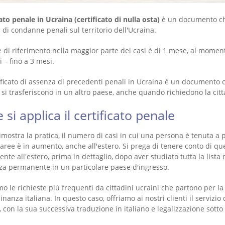
ato penale in Ucraina (certificato di nulla osta)
è un documento che
di condanne penali sul territorio dell'Ucraina.
di riferimento nella maggior parte dei casi è di 1 mese, al momento
i – fino a 3 mesi.
ificato di assenza di precedenti penali in Ucraina è un documento c
si trasferiscono in un altro paese, anche quando richiedono la citt
 si applica il certificato penale
ostra la pratica, il numero di casi in cui una persona è tenuta a pr
 aree è in aumento, anche all'estero. Si prega di tenere conto di q
te all'estero, prima in dettaglio, dopo aver studiato tutta la lista
za permanente in un particolare paese d'ingresso.
o le richieste più frequenti da cittadini ucraini che partono per l
dinanza italiana. In questo caso, offriamo ai nostri clienti il servizio 
 con la sua successiva traduzione in italiano e legalizzazione sotto