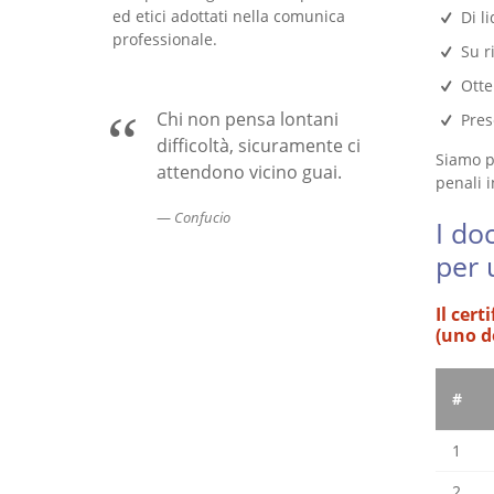
ed etici adottati nella comunica
Di l
professionale.
Su ri
Otte
Chi non pensa lontani
Prese
difficoltà, sicuramente ci
Siamo pr
attendono vicino guai.
penali i
Confucio
I do
per 
Il cert
(uno d
#
1
2