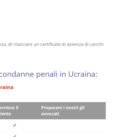
a, di rilasciare un certificato di assenza di carichi
i condanne penali in Ucraina:
Ucraina
ornisce il
Preparare i nostri gli
liente
avvocati