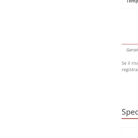
Tempo
Garant
Se il ri
registra
Spec