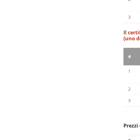
3
Il cert
(uno d
#
1
2
3
Prezzi