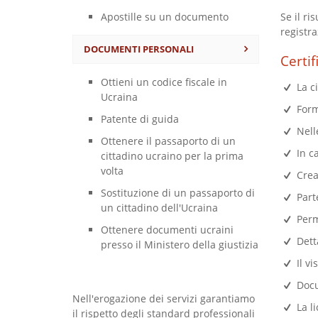
Apostille su un documento
Se il ri
registra
DOCUMENTI PERSONALI
Certif
Ottieni un codice fiscale in
La c
Ucraina
Form
Patente di guida
Nelle
Ottenere il passaporto di un
In c
cittadino ucraino per la prima
volta
Creaz
Sostituzione di un passaporto di
Parte
un cittadino dell'Ucraina
Perm
Ottenere documenti ucraini
Detta
presso il Ministero della giustizia
Il vi
Docu
Nell'erogazione dei servizi garantiamo
La li
il rispetto degli standard professionali