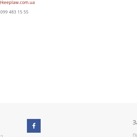
keeplaw.com.ua
099 483 15 55
З
П
32