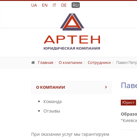
UA
EN
IT
DE
RU
Главная
О компании
Сотрудники
Павел Пет
Пав
О КОМПАНИИ
Команда
Юрист
Отзывы
Образо
"Киевс
При оказании услуг мы гарантируем